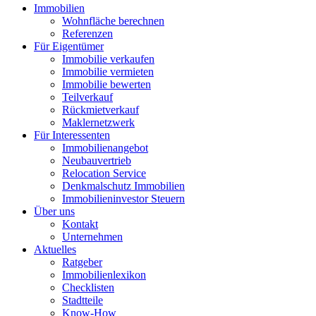
Immobilien
Wohnfläche berechnen
Referenzen
Für Eigentümer
Immobilie verkaufen
Immobilie vermieten
Immobilie bewerten
Teilverkauf
Rückmietverkauf
Maklernetzwerk
Für Interessenten
Immobilienangebot
Neubauvertrieb
Relocation Service
Denkmalschutz Immobilien
Immobilieninvestor Steuern
Über uns
Kontakt
Unternehmen
Aktuelles
Ratgeber
Immobilienlexikon
Checklisten
Stadtteile
Know-How